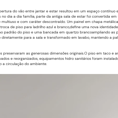
bertura do vão entre jantar e estar resultou em um espaço contínuo 
o dia a dia família, parte da antiga sala de estar foi convertida
multiuso e com caráter descontraído. Um painel em chapa metálica
troca de piso para ladrilho azul e branco,define uma nova identi
ao padrão do piso e uma bancada em quartzo brancoampliando as po
rto diretamente para a sala e transformado em lavabo, mantendo a pal
ros preservaram as generosas dimensões originais.O piso em taco e 
vados e reorganizados, equipamentos hidro sanitários foram instalad
o a circulação do ambiente.