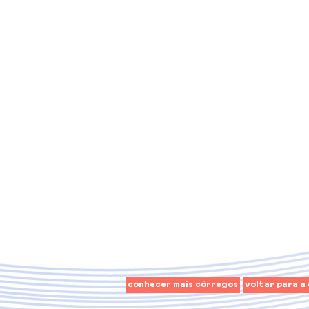
conhecer mais córregos
voltar para a