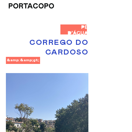
CORREGO DO
CARDOSO
&amp;lt;
&amp;gt;