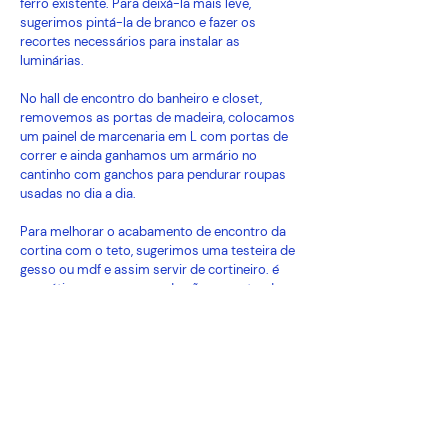
ferro existente. Para deixá-la mais leve,
sugerimos pintá-la de branco e fazer os
recortes necessários para instalar as
luminárias.
No hall de encontro do banheiro e closet,
removemos as portas de madeira, colocamos
um painel de marcenaria em L com portas de
correr e ainda ganhamos um armário no
cantinho com ganchos para pendurar roupas
usadas no dia a dia.
Para melhorar o acabamento de encontro da
cortina com o teto, sugerimos uma testeira de
gesso ou mdf e assim servir de cortineiro. é
uma ótimo recurso quando não se pretende
colocar forro de gesso. Usamos uma prateleira
para servir de apoio para o projetor e
plantinhas.
Confira
aqui
como o quarto era antes da
repaginada.